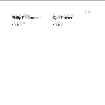
Jael Kahler
Jonas Kahler
Philip Peitzmeier
Kjell Power
Fahrerin
Fahrer
Fahrer
Fahrer