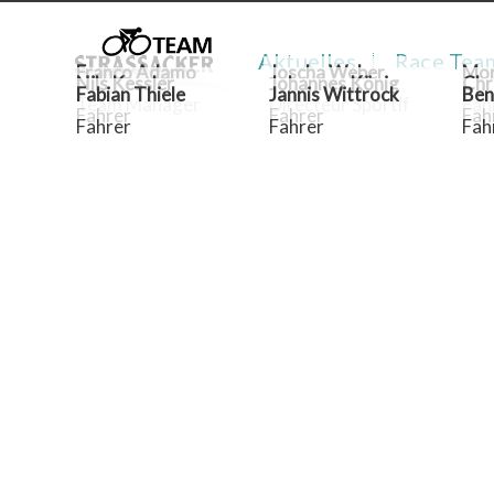
Aktuelles
Race Tea
Franco Adamo
Joscha Weber
Mor
Nils Kessler
Johannes König
Chr
Fabian Thiele
Jannis Wittrock
Ben
Team Manager
Directeur Sportif
Fah
Fahrer
Fahrer
Fah
Fahrer
Fahrer
Fah