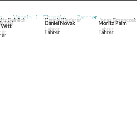
m
Verein
Chronik
Partner
itz Beinlich
Dennis Biederer
Jonas Brzenczek
is Mai
Daniel Novak
Moritz Palm
 Witt
rer
Fahrer
Fahrer
rer
Fahrer
Fahrer
rer